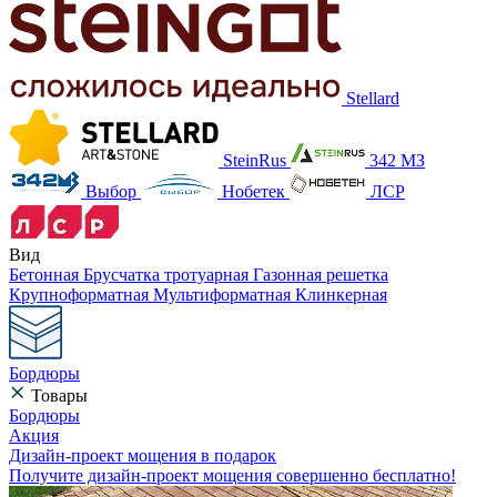
Stellard
SteinRus
342 МЗ
Выбор
Нобетек
ЛСР
Вид
Бетонная
Брусчатка тротуарная
Газонная решетка
Крупноформатная
Мультиформатная
Клинкерная
Бордюры
Товары
Бордюры
Акция
Дизайн-проект мощения в подарок
Получите дизайн-проект мощения совершенно бесплатно!