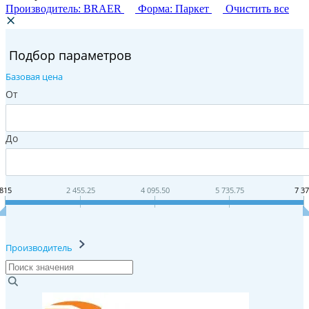
Производитель: BRAER
Форма: Паркет
Очистить все
Подбор параметров
Базовая цена
От
До
815
2 455.25
4 095.50
5 735.75
7 3
Производитель