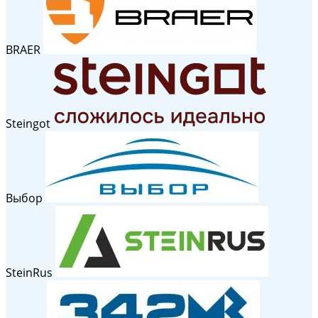
BRAER
Steingot
Выбор
SteinRus