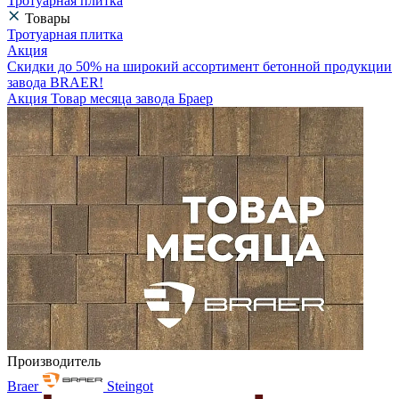
Тротуарная плитка
Товары
Тротуарная плитка
Акция
Скидки до 50% на широкий ассортимент бетонной продукции
завода BRAER!
Акция Товар месяца завода Браер
Производитель
Braer
Steingot