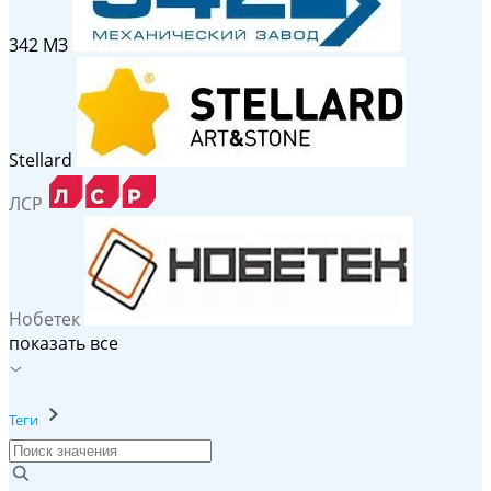
342 МЗ
Stellard
ЛСР
Нобетек
показать все
Теги