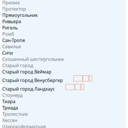
Призма
Протектор
Прямоугольник
Ривьера
Ригель
Ромб
Сан-Тропе
Севилья
Сити
Скошенный шестиугольник
Старый город
Старый город Веймар
Старый город Венусбергер
Старый город Ландхаус
Стоунвуд
Тиара
Триада
Трилистник
Хессен
Широкоформатная