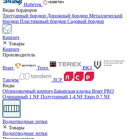
Нобетек
Виды бордюров
Тротуарный бордюр
Дорожный бордюр
Металлический
бордюр
Пластиковый бордюр
Садовый бордюр
Кирпич
Товары
Кирпич
Производитель
Braer
Terex
ВКЗ
Тандем
ЛСР
Виды
Облицовочный кирпич
Баварская кладка
Braer PRO
Одинарный 1 NF
Полуторный 1,4 NF
Евро 0,7 NF
Водоотводные лотки
Товары
Водоотводные лотки
Производитель