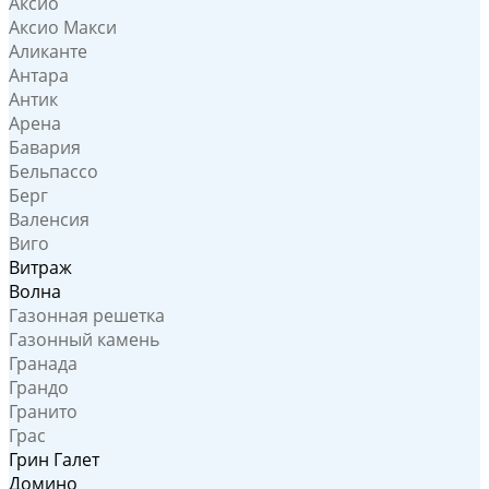
Аксио
Аксио Макси
Аликанте
Антара
Антик
Арена
Бавария
Бельпассо
Берг
Валенсия
Виго
Витраж
Волна
Газонная решетка
Газонный камень
Гранада
Грандо
Гранито
Грас
Грин Галет
Домино