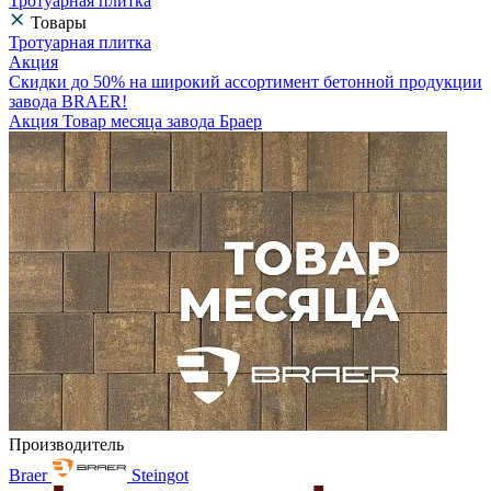
Тротуарная плитка
Товары
Тротуарная плитка
Акция
Скидки до 50% на широкий ассортимент бетонной продукции
завода BRAER!
Акция Товар месяца завода Браер
Производитель
Braer
Steingot