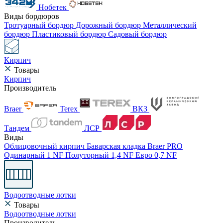
Нобетек
Виды бордюров
Тротуарный бордюр
Дорожный бордюр
Металлический
бордюр
Пластиковый бордюр
Садовый бордюр
Кирпич
Товары
Кирпич
Производитель
Braer
Terex
ВКЗ
Тандем
ЛСР
Виды
Облицовочный кирпич
Баварская кладка
Braer PRO
Одинарный 1 NF
Полуторный 1,4 NF
Евро 0,7 NF
Водоотводные лотки
Товары
Водоотводные лотки
Производитель