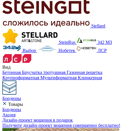
Stellard
SteinRus
342 МЗ
Выбор
Нобетек
ЛСР
Вид
Бетонная
Брусчатка тротуарная
Газонная решетка
Крупноформатная
Мультиформатная
Клинкерная
Бордюры
Товары
Бордюры
Акция
Дизайн-проект мощения в подарок
Получите дизайн-проект мощения совершенно бесплатно!