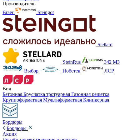
Производитель
Braer
Steingot
Stellard
SteinRus
342 МЗ
Выбор
Нобетек
ЛСР
Вид
Бетонная
Брусчатка тротуарная
Газонная решетка
Крупноформатная
Мультиформатная
Клинкерная
Бордюры
Бордюры
Акция
Дизайн-проект мощения в подарок