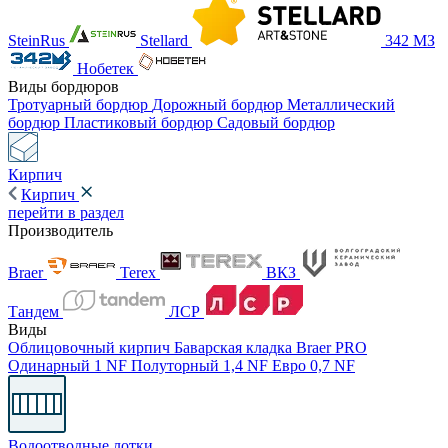
SteinRus
Stellard
342 МЗ
Нобетек
Виды бордюров
Тротуарный бордюр
Дорожный бордюр
Металлический
бордюр
Пластиковый бордюр
Садовый бордюр
Кирпич
Кирпич
перейти в раздел
Производитель
Braer
Terex
ВКЗ
Тандем
ЛСР
Виды
Облицовочный кирпич
Баварская кладка
Braer PRO
Одинарный 1 NF
Полуторный 1,4 NF
Евро 0,7 NF
Водоотводные лотки