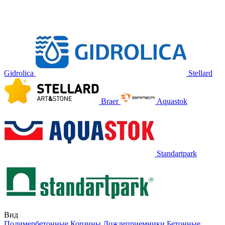
Gidrolica
Stellard
Braer
Aquastok
Standartpark
Вид
Полимербетонные
Корзины
Дождеприемники
Бетонные