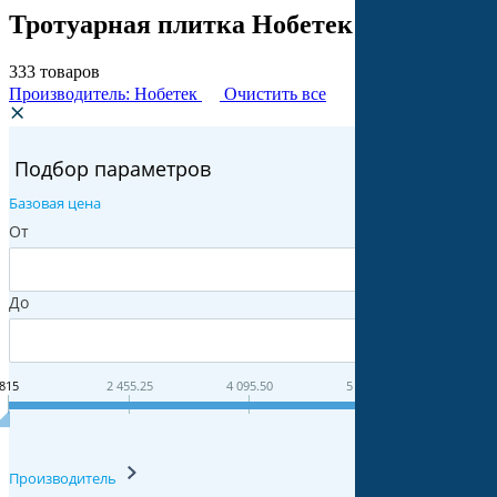
Тротуарная плитка Нобетек
333
товаров
Производитель: Нобетек
Очистить все
Подбор параметров
Базовая цена
От
До
815
2 455.25
4 095.50
5 735.75
7 3
Производитель