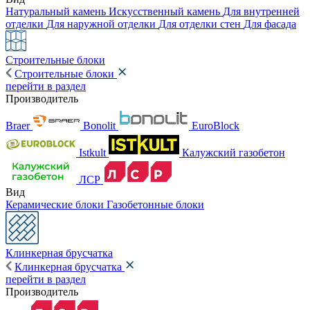
Натуральный камень
Искусственный камень
Для внутренней
отделки
Для наружной отделки
Для отделки стен
Для фасада
Строительные блоки
Строительные блоки
перейти в раздел
Производитель
Braer
Bonolit
EuroBlock
Istkult
Калужский газобетон
ЛСР
Вид
Керамические блоки
Газобетонные блоки
Клинкерная брусчатка
Клинкерная брусчатка
перейти в раздел
Производитель