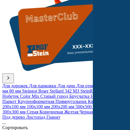
Для дорожек
Для парковки
Для дачи
Для отмостки
40 мм
60
мм
80 мм
Steingot
Braer
Stellard
342 МЗ
SteinRus
Выбор
Нобетек
Color Mix
Старый город
Брусчатка
Новый город
Паркет
Крупноформатная
Прямоугольник
Квадратная
200х100 мм
100х100 мм
200х200 мм
500х500 мм
400х400 мм
300х300 мм
Серая
Коричневая
Желтая
Черная
Красная
Белая
Под дерево
Листопад
Гранит
...
Сортировать