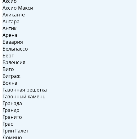
Аксио
Аксио Макси
Аликанте
Антара
Антик
Арена
Бавария
Бельпассо
Берг
Валенсия
Виго
Витраж
Волна
Газонная решетка
Газонный камень
Гранада
Грандо
Гранито
Грас
Грин Галет
Домино