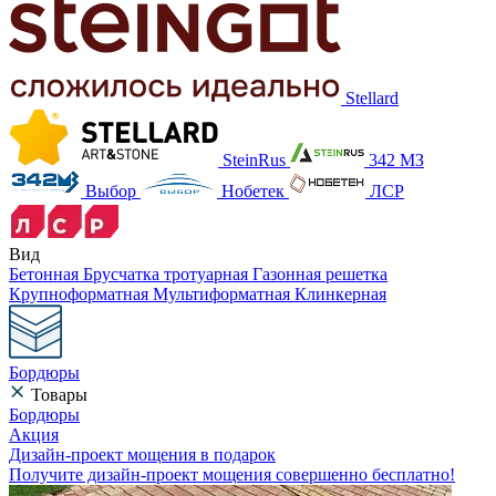
Stellard
SteinRus
342 МЗ
Выбор
Нобетек
ЛСР
Вид
Бетонная
Брусчатка тротуарная
Газонная решетка
Крупноформатная
Мультиформатная
Клинкерная
Бордюры
Товары
Бордюры
Акция
Дизайн-проект мощения в подарок
Получите дизайн-проект мощения совершенно бесплатно!