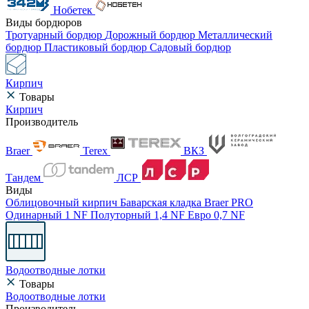
Нобетек
Виды бордюров
Тротуарный бордюр
Дорожный бордюр
Металлический
бордюр
Пластиковый бордюр
Садовый бордюр
Кирпич
Товары
Кирпич
Производитель
Braer
Terex
ВКЗ
Тандем
ЛСР
Виды
Облицовочный кирпич
Баварская кладка
Braer PRO
Одинарный 1 NF
Полуторный 1,4 NF
Евро 0,7 NF
Водоотводные лотки
Товары
Водоотводные лотки
Производитель