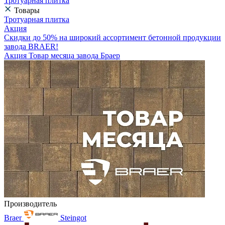
Тротуарная плитка
Товары
Тротуарная плитка
Акция
Скидки до 50% на широкий ассортимент бетонной продукции
завода BRAER!
Акция Товар месяца завода Браер
Производитель
Braer
Steingot