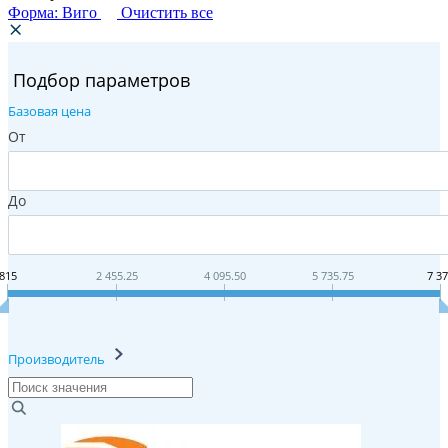
Форма: Виго
Очистить все
Подбор параметров
Базовая цена
От
До
815
2 455.25
4 095.50
5 735.75
7 3
Производитель