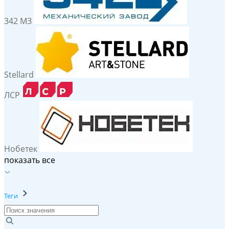
342 МЗ
Stellard
ЛСР
Нобетек
показать все
Теги