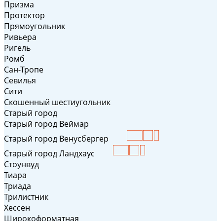
Призма
Протектор
Прямоугольник
Ривьера
Ригель
Ромб
Сан-Тропе
Севилья
Сити
Скошенный шестиугольник
Старый город
Старый город Веймар
Старый город Венусбергер
Старый город Ландхаус
Стоунвуд
Тиара
Триада
Трилистник
Хессен
Широкоформатная