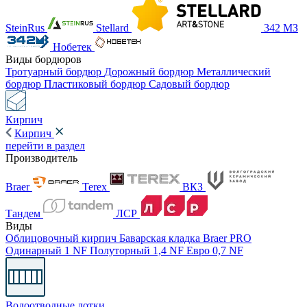
SteinRus
Stellard
342 МЗ
Нобетек
Виды бордюров
Тротуарный бордюр
Дорожный бордюр
Металлический
бордюр
Пластиковый бордюр
Садовый бордюр
Кирпич
Кирпич
перейти в раздел
Производитель
Braer
Terex
ВКЗ
Тандем
ЛСР
Виды
Облицовочный кирпич
Баварская кладка
Braer PRO
Одинарный 1 NF
Полуторный 1,4 NF
Евро 0,7 NF
Водоотводные лотки