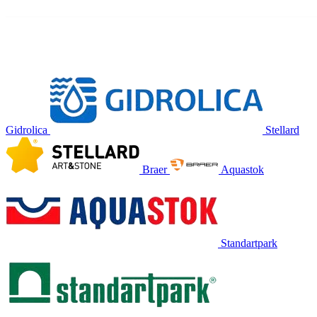
Gidrolica
Stellard
Braer
Aquastok
Standartpark