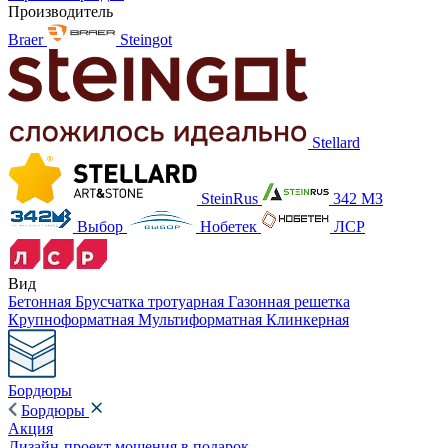
Производитель
Braer
Steingot
Stellard
SteinRus
342 МЗ
Выбор
Нобетек
ЛСР
Вид
Бетонная
Брусчатка тротуарная
Газонная решетка
Крупноформатная
Мультиформатная
Клинкерная
Бордюры
Бордюры
Акция
Дизайн-проект мощения в подарок