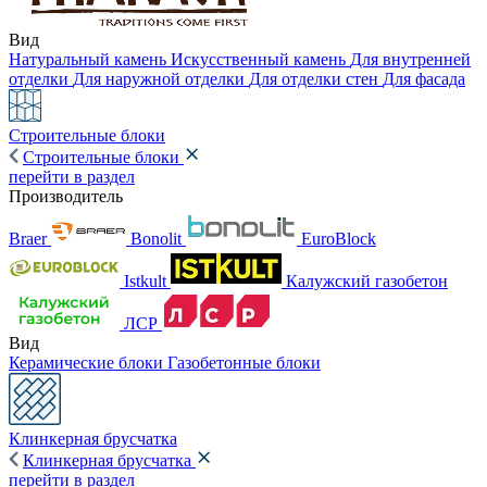
Вид
Натуральный камень
Искусственный камень
Для внутренней
отделки
Для наружной отделки
Для отделки стен
Для фасада
Строительные блоки
Строительные блоки
перейти в раздел
Производитель
Braer
Bonolit
EuroBlock
Istkult
Калужский газобетон
ЛСР
Вид
Керамические блоки
Газобетонные блоки
Клинкерная брусчатка
Клинкерная брусчатка
перейти в раздел