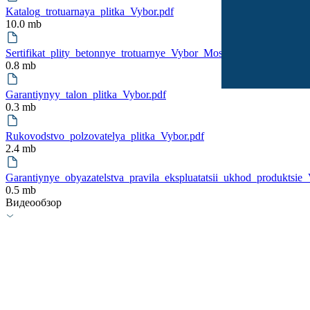
Katalog_trotuarnaya_plitka_Vybor.pdf
10.0 mb
Sertifikat_plity_betonnye_trotuarnye_Vybor_Moskva-.pdf
0.8 mb
Garantiynyy_talon_plitka_Vybor.pdf
0.3 mb
Rukovodstvo_polzovatelya_plitka_Vybor.pdf
2.4 mb
Garantiynye_obyazatelstva_pravila_ekspluatatsii_ukhod_produktsie_
0.5 mb
Видеообзор