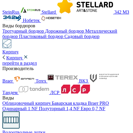
SteinRus
Stellard
342 МЗ
Нобетек
Виды бордюров
Тротуарный бордюр
Дорожный бордюр
Металлический
бордюр
Пластиковый бордюр
Садовый бордюр
Кирпич
Кирпич
перейти в раздел
Производитель
Braer
Terex
ВКЗ
Тандем
ЛСР
Виды
Облицовочный кирпич
Баварская кладка
Braer PRO
Одинарный 1 NF
Полуторный 1,4 NF
Евро 0,7 NF
Водоотводные лотки