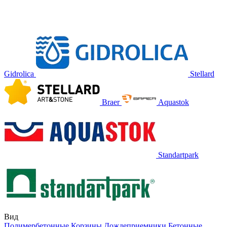
Gidrolica
Stellard
Braer
Aquastok
Standartpark
Вид
Полимербетонные
Корзины
Дождеприемники
Бетонные