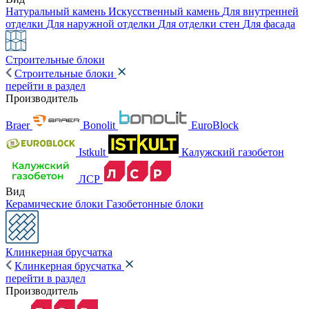
Натуральный камень
Искусственный камень
Для внутренней
отделки
Для наружной отделки
Для отделки стен
Для фасада
Строительные блоки
Строительные блоки
перейти в раздел
Производитель
Braer
Bonolit
EuroBlock
Istkult
Калужский газобетон
ЛСР
Вид
Керамические блоки
Газобетонные блоки
Клинкерная брусчатка
Клинкерная брусчатка
перейти в раздел
Производитель