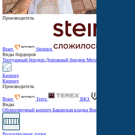
Производитель
Braer
Steingot
Виды бордюров
Тротуарный бордюр
Дорожный бордюр
Металлический бордю
Кирпич
Кирпич
Производитель
Braer
Terex
ВКЗ
Танд
Виды
Облицовочный кирпич
Баварская кладка
Braer PRO
Одинарны
Водоотводные лотки