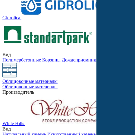
Gidrolica
Stellard
Вид
Полимербетонные
Корзины
Дождеприемники
Бетонные
Песко
Облицовочные материалы
Облицовочные материалы
Производитель
White Hills
Леонард
Вид
Натуральный камень
Искусственный камень
Для внутренней 