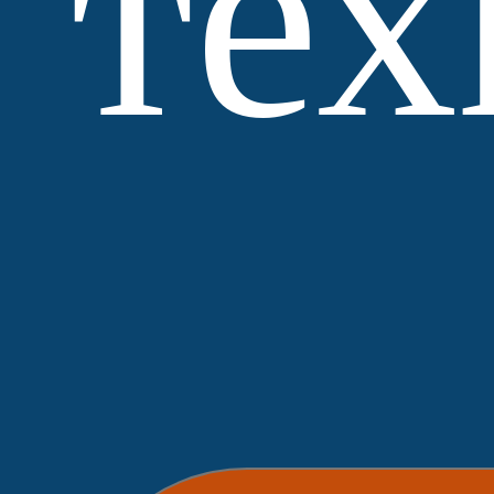
тех
МЗ
Выбор
Нобетек
ЛСР