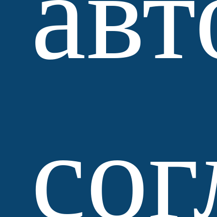
авт
сог