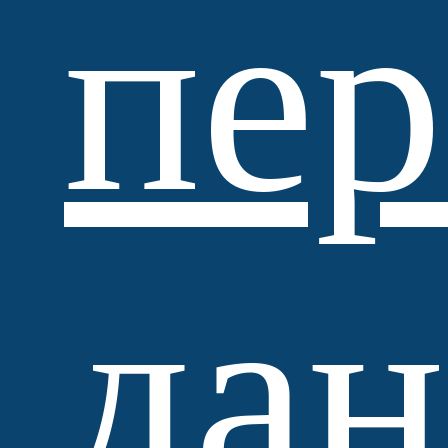
пе
Standartpark
да