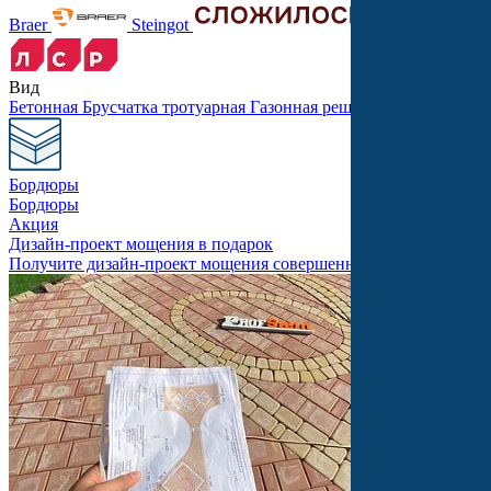
Braer
Steingot
Вид
Бетонная
Брусчатка тротуарная
Газонная решетка
Крупноформ
Бордюры
Бордюры
Акция
Дизайн-проект мощения в подарок
Получите дизайн-проект мощения совершенно бесплатно!