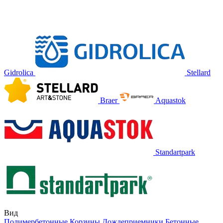
Gidrolica
Stellard
Braer
Aquastok
Standartpark
Вид
Полимербетонные
Корзины
Дождеприемники
Бетонные