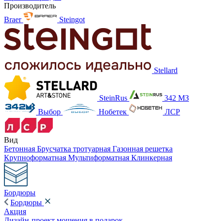
Производитель
Braer
Steingot
Stellard
SteinRus
342 МЗ
Выбор
Нобетек
ЛСР
Вид
Бетонная
Брусчатка тротуарная
Газонная решетка
Крупноформатная
Мультиформатная
Клинкерная
Бордюры
Бордюры
Акция
Дизайн-проект мощения в подарок