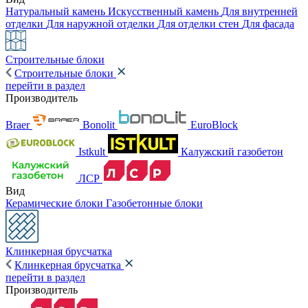
Натуральный камень
Искусственный камень
Для внутренней
отделки
Для наружной отделки
Для отделки стен
Для фасада
Строительные блоки
Строительные блоки
перейти в раздел
Производитель
Braer
Bonolit
EuroBlock
Istkult
Калужский газобетон
ЛСР
Вид
Керамические блоки
Газобетонные блоки
Клинкерная брусчатка
Клинкерная брусчатка
перейти в раздел
Производитель