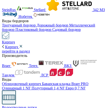
SteinRus
Stellard
342 МЗ
Нобетек
Виды бордюров
Тротуарный бордюр
Дорожный бордюр
Металлический
бордюр
Пластиковый бордюр
Садовый бордюр
Кирпич
Кирпич
перейти в раздел
Производитель
Braer
Terex
ВКЗ
Тандем
ЛСР
Виды
Облицовочный кирпич
Баварская кладка
Braer PRO
Одинарный 1 NF
Полуторный 1,4 NF
Евро 0,7 NF
Водоотводные лотки