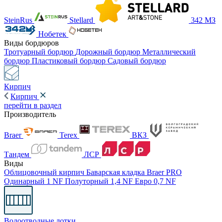
SteinRus
Stellard
342 МЗ
Нобетек
Виды бордюров
Тротуарный бордюр
Дорожный бордюр
Металлический
бордюр
Пластиковый бордюр
Садовый бордюр
Кирпич
Кирпич
перейти в раздел
Производитель
Braer
Terex
ВКЗ
Тандем
ЛСР
Виды
Облицовочный кирпич
Баварская кладка
Braer PRO
Одинарный 1 NF
Полуторный 1,4 NF
Евро 0,7 NF
Водоотводные лотки