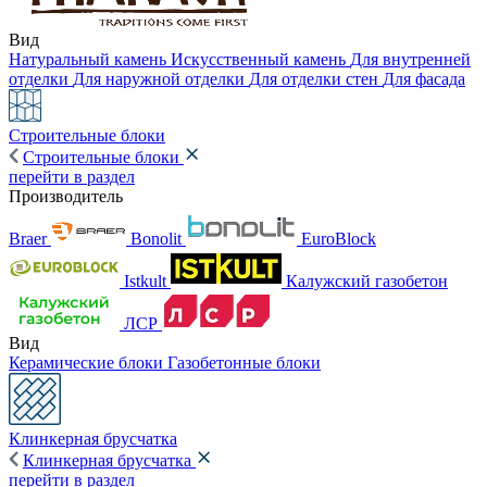
Вид
Натуральный камень
Искусственный камень
Для внутренней
отделки
Для наружной отделки
Для отделки стен
Для фасада
Строительные блоки
Строительные блоки
перейти в раздел
Производитель
Braer
Bonolit
EuroBlock
Istkult
Калужский газобетон
ЛСР
Вид
Керамические блоки
Газобетонные блоки
Клинкерная брусчатка
Клинкерная брусчатка
перейти в раздел