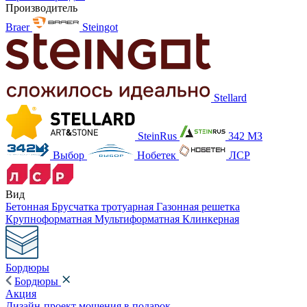
Производитель
Braer
Steingot
Stellard
SteinRus
342 МЗ
Выбор
Нобетек
ЛСР
Вид
Бетонная
Брусчатка тротуарная
Газонная решетка
Крупноформатная
Мультиформатная
Клинкерная
Бордюры
Бордюры
Акция
Дизайн-проект мощения в подарок