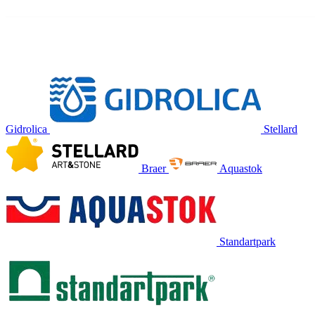
Gidrolica
Stellard
Braer
Aquastok
Standartpark