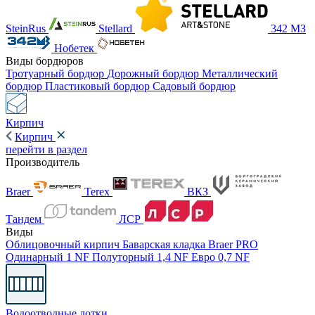
SteinRus
Stellard
342 МЗ
Нобетек
Виды бордюров
Тротуарный бордюр
Дорожный бордюр
Металлический
бордюр
Пластиковый бордюр
Садовый бордюр
Кирпич
Кирпич
перейти в раздел
Производитель
Braer
Terex
ВКЗ
Тандем
ЛСР
Виды
Облицовочный кирпич
Баварская кладка
Braer PRO
Одинарный 1 NF
Полуторный 1,4 NF
Евро 0,7 NF
Водоотводные лотки