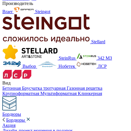
Производитель
Braer
Steingot
Stellard
SteinRus
342 МЗ
Выбор
Нобетек
ЛСР
Вид
Бетонная
Брусчатка тротуарная
Газонная решетка
Крупноформатная
Мультиформатная
Клинкерная
Бордюры
Бордюры
Акция
Дизайн-проект мощения в подарок