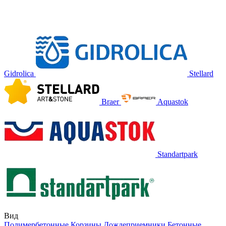
Gidrolica
Stellard
Braer
Aquastok
Standartpark
Вид
Полимербетонные
Корзины
Дождеприемники
Бетонные