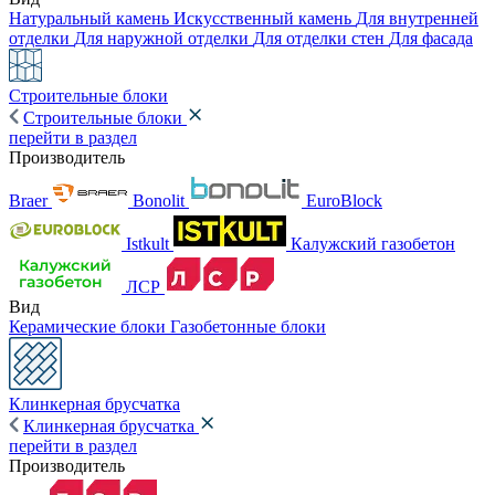
Натуральный камень
Искусственный камень
Для внутренней
отделки
Для наружной отделки
Для отделки стен
Для фасада
Строительные блоки
Строительные блоки
перейти в раздел
Производитель
Braer
Bonolit
EuroBlock
Istkult
Калужский газобетон
ЛСР
Вид
Керамические блоки
Газобетонные блоки
Клинкерная брусчатка
Клинкерная брусчатка
перейти в раздел
Производитель