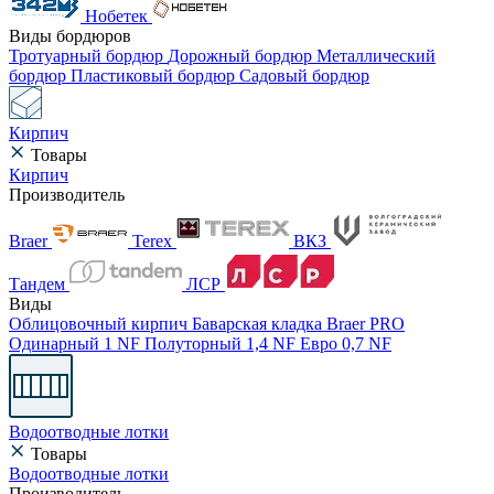
Нобетек
Виды бордюров
Тротуарный бордюр
Дорожный бордюр
Металлический
бордюр
Пластиковый бордюр
Садовый бордюр
Кирпич
Товары
Кирпич
Производитель
Braer
Terex
ВКЗ
Тандем
ЛСР
Виды
Облицовочный кирпич
Баварская кладка
Braer PRO
Одинарный 1 NF
Полуторный 1,4 NF
Евро 0,7 NF
Водоотводные лотки
Товары
Водоотводные лотки
Производитель