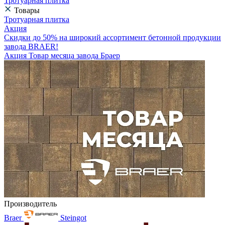
Тротуарная плитка
Товары
Тротуарная плитка
Акция
Скидки до 50% на широкий ассортимент бетонной продукции
завода BRAER!
Акция Товар месяца завода Браер
Производитель
Braer
Steingot