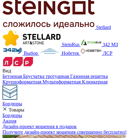
Stellard
SteinRus
342 МЗ
Выбор
Нобетек
ЛСР
Вид
Бетонная
Брусчатка тротуарная
Газонная решетка
Крупноформатная
Мультиформатная
Клинкерная
Бордюры
Товары
Бордюры
Акция
Дизайн-проект мощения в подарок
Получите дизайн-проект мощения совершенно бесплатно!