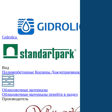
Gidrolica
Stellard
Вид
Полимербетонные
Корзины
Дождеприемники
Бетонные
Песко
Облицовочные материалы
Облицовочные материалы
перейти в раздел
Производитель