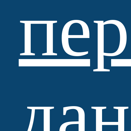
пе
Standartpark
да