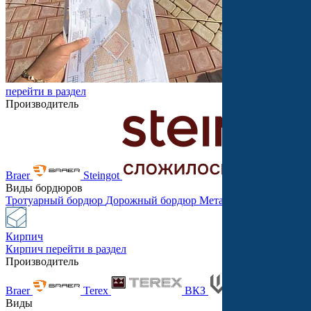
перейти в раздел
Производитель
Braer
Steingot
Виды бордюров
Тротуарный бордюр
Дорожный бордюр
Металлический бордю
Кирпич
Кирпич
перейти в раздел
Производитель
Braer
Terex
ВКЗ
Танд
Виды