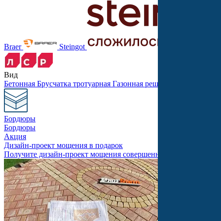
Braer
Steingot
Вид
Бетонная
Брусчатка тротуарная
Газонная решетка
Крупноформ
Бордюры
Бордюры
Акция
Дизайн-проект мощения в подарок
Получите дизайн-проект мощения совершенно бесплатно!