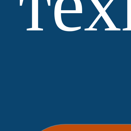
тех
МЗ
Выбор
Нобетек
ЛСР