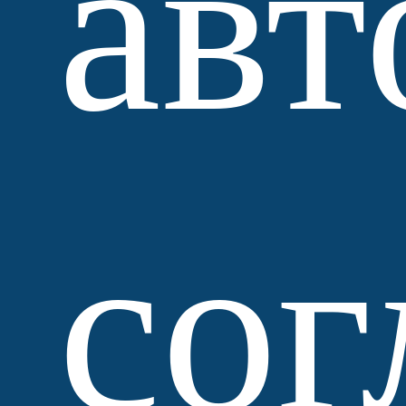
авт
сог