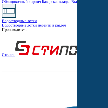
Облицовочный кирпич
Баварская кладка
Braer PRO
Одинарны
Водоотводные лотки
Водоотводные лотки
перейти в раздел
Производитель
Стилот
Выбор