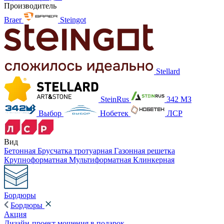
Производитель
Braer
Steingot
Stellard
SteinRus
342 МЗ
Выбор
Нобетек
ЛСР
Вид
Бетонная
Брусчатка тротуарная
Газонная решетка
Крупноформатная
Мультиформатная
Клинкерная
Бордюры
Бордюры
Акция
Дизайн-проект мощения в подарок