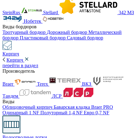
SteinRus
Stellard
342 МЗ
Нобетек
Виды бордюров
Тротуарный бордюр
Дорожный бордюр
Металлический
бордюр
Пластиковый бордюр
Садовый бордюр
Кирпич
Кирпич
перейти в раздел
Производитель
Braer
Terex
ВКЗ
Тандем
ЛСР
Виды
Облицовочный кирпич
Баварская кладка
Braer PRO
Одинарный 1 NF
Полуторный 1,4 NF
Евро 0,7 NF
Водоотводные лотки