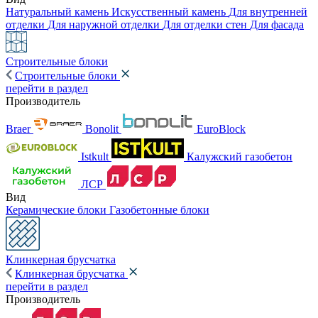
Натуральный камень
Искусственный камень
Для внутренней
отделки
Для наружной отделки
Для отделки стен
Для фасада
Строительные блоки
Строительные блоки
перейти в раздел
Производитель
Braer
Bonolit
EuroBlock
Istkult
Калужский газобетон
ЛСР
Вид
Керамические блоки
Газобетонные блоки
Клинкерная брусчатка
Клинкерная брусчатка
перейти в раздел
Производитель