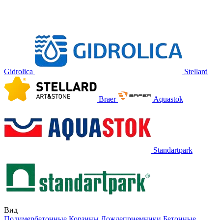
Gidrolica
Stellard
Braer
Aquastok
Standartpark
Вид
Полимербетонные
Корзины
Дождеприемники
Бетонные