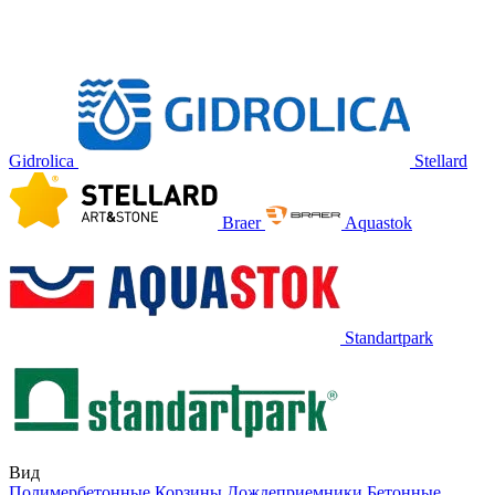
Gidrolica
Stellard
Braer
Aquastok
Standartpark
Вид
Полимербетонные
Корзины
Дождеприемники
Бетонные