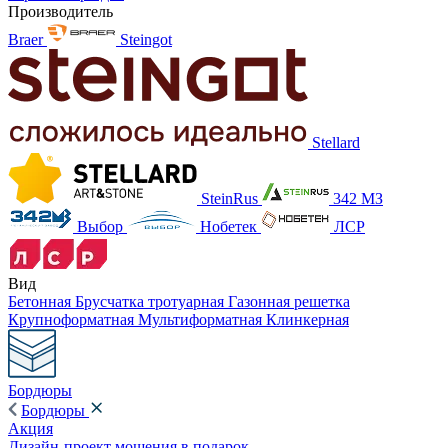
Производитель
Braer
Steingot
Stellard
SteinRus
342 МЗ
Выбор
Нобетек
ЛСР
Вид
Бетонная
Брусчатка тротуарная
Газонная решетка
Крупноформатная
Мультиформатная
Клинкерная
Бордюры
Бордюры
Акция
Дизайн-проект мощения в подарок