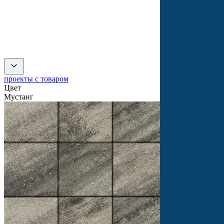
проекты с товаром
Цвет
Мустанг