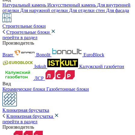
Натуральный камень
Искусственный камень
Для внутренней
отделки
Для наружной отделки
Для отделки стен
Для фасада
Строительные блоки
Строительные блоки
перейти в раздел
Производитель
Braer
Bonolit
EuroBlock
Istkult
Калужский газобетон
ЛСР
Вид
Керамические блоки
Газобетонные блоки
Клинкерная брусчатка
Клинкерная брусчатка
перейти в раздел
Производитель