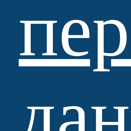
пе
Standartpark
да