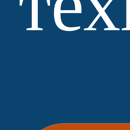
тех
МЗ
Выбор
Нобетек
ЛСР