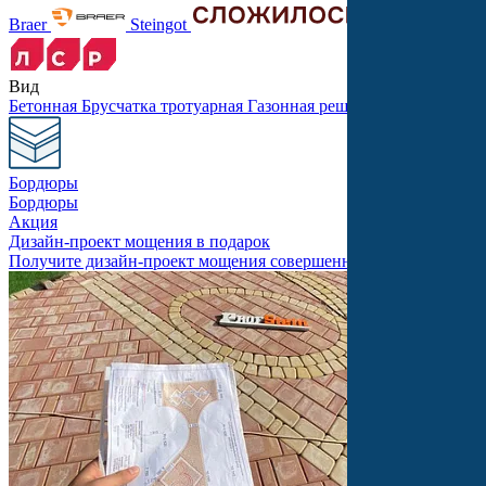
Braer
Steingot
Вид
Бетонная
Брусчатка тротуарная
Газонная решетка
Крупноформ
Бордюры
Бордюры
Акция
Дизайн-проект мощения в подарок
Получите дизайн-проект мощения совершенно бесплатно!