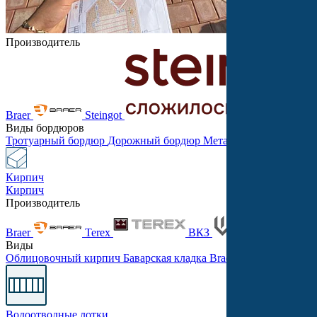
Производитель
Braer
Steingot
Виды бордюров
Тротуарный бордюр
Дорожный бордюр
Металлический бордю
Кирпич
Кирпич
Производитель
Braer
Terex
ВКЗ
Танд
Виды
Облицовочный кирпич
Баварская кладка
Braer PRO
Одинарны
Водоотводные лотки