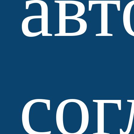
авт
сог