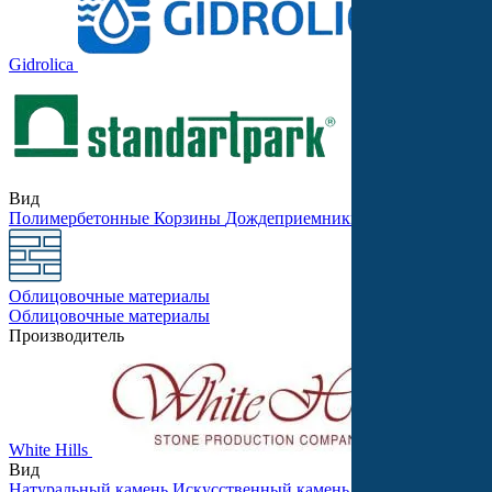
Gidrolica
Stellard
Вид
Полимербетонные
Корзины
Дождеприемники
Бетонные
Песко
Облицовочные материалы
Облицовочные материалы
Производитель
White Hills
Леонард
Вид
Натуральный камень
Искусственный камень
Для внутренней 