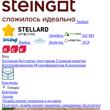
Stellard
SteinRus
342 МЗ
Выбор
Нобетек
ЛСР
Вид
Бетонная
Брусчатка тротуарная
Газонная решетка
Крупноформатная
Мультиформатная
Клинкерная
Бордюры
Товары
Бордюры
Акция
Дизайн-проект мощения в подарок
Получите дизайн-проект мощения совершенно бесплатно!