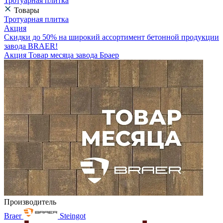
Тротуарная плитка
Товары
Тротуарная плитка
Акция
Скидки до 50% на широкий ассортимент бетонной продукции
завода BRAER!
Акция Товар месяца завода Браер
Производитель
Braer
Steingot