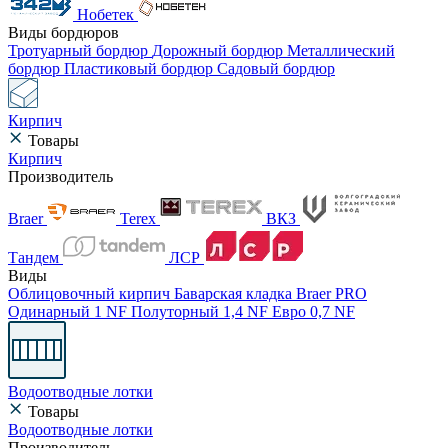
Нобетек
Виды бордюров
Тротуарный бордюр
Дорожный бордюр
Металлический
бордюр
Пластиковый бордюр
Садовый бордюр
Кирпич
Товары
Кирпич
Производитель
Braer
Terex
ВКЗ
Тандем
ЛСР
Виды
Облицовочный кирпич
Баварская кладка
Braer PRO
Одинарный 1 NF
Полуторный 1,4 NF
Евро 0,7 NF
Водоотводные лотки
Товары
Водоотводные лотки
Производитель