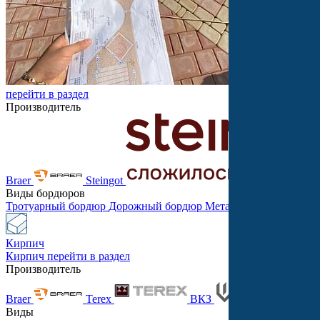
перейти в раздел
Производитель
Braer
Steingot
Виды бордюров
Тротуарный бордюр
Дорожный бордюр
Металлический бордю
Кирпич
Кирпич
перейти в раздел
Производитель
Braer
Terex
ВКЗ
Танд
Виды