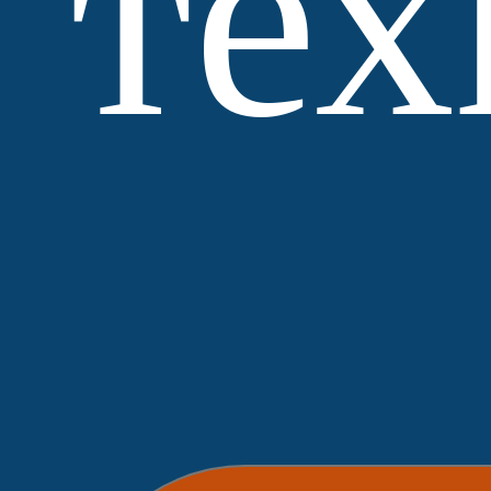
тех
МЗ
Выбор
Нобетек
ЛСР