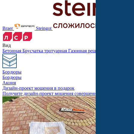
Braer
Steingot
Вид
Бетонная
Брусчатка тротуарная
Газонная решетка
Крупноформ
Бордюры
Бордюры
Акция
Дизайн-проект мощения в подарок
Получите дизайн-проект мощения совершенно бесплатно!