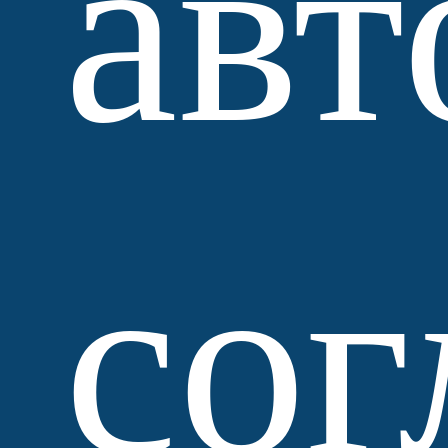
авт
сог