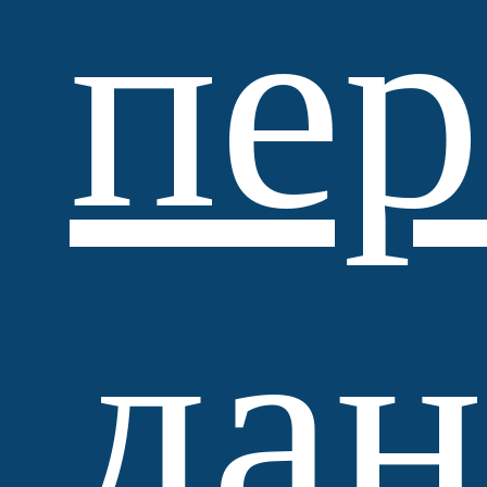
пе
Standartpark
да