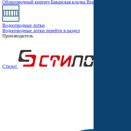
Облицовочный кирпич
Баварская кладка
Braer PRO
Одинарны
Водоотводные лотки
Водоотводные лотки
перейти в раздел
Производитель
Стилот
Выбор