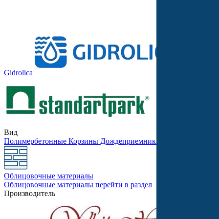
Gidrolica
Stellard
Вид
Полимербетонные
Корзины
Дождеприемники
Бетонные
Песко
Облицовочные материалы
Облицовочные материалы
перейти в раздел
Производитель