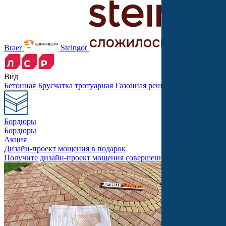
Braer
Steingot
Вид
Бетонная
Брусчатка тротуарная
Газонная решетка
Крупноформ
Бордюры
Бордюры
Акция
Дизайн-проект мощения в подарок
Получите дизайн-проект мощения совершенно бесплатно!