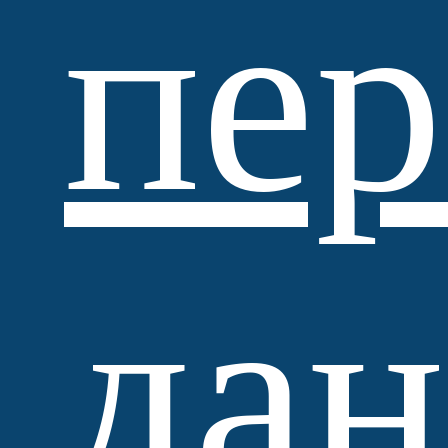
пе
Standartpark
да