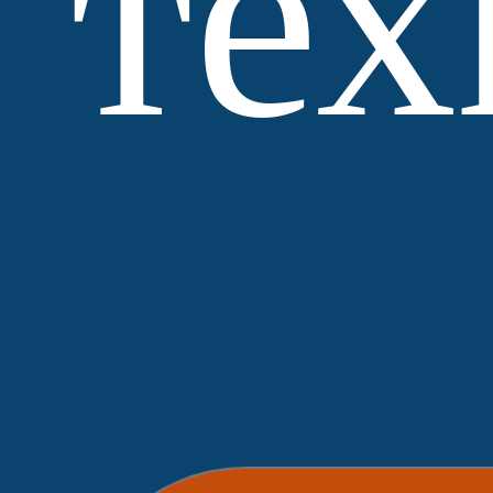
тех
МЗ
Выбор
Нобетек
ЛСР