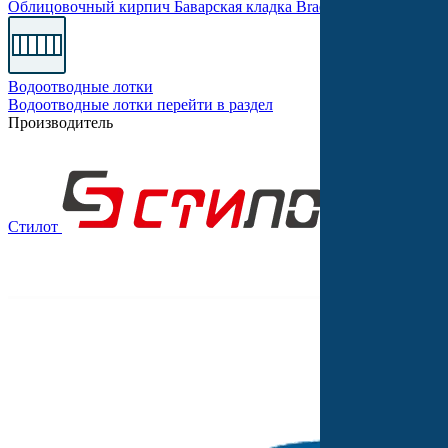
Облицовочный кирпич
Баварская кладка
Braer PRO
Одинарны
Водоотводные лотки
Водоотводные лотки
перейти в раздел
Производитель
Стилот
Выбор