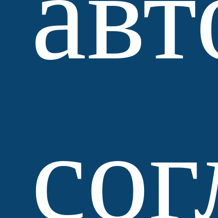
авт
сог