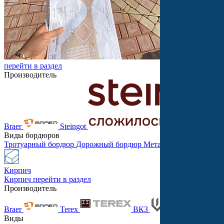
перейти в раздел
Производитель
Braer
Steingot
Виды бордюров
Тротуарный бордюр
Дорожный бордюр
Металлический бордю
Кирпич
Кирпич
перейти в раздел
Производитель
Braer
Terex
ВКЗ
Танд
Виды