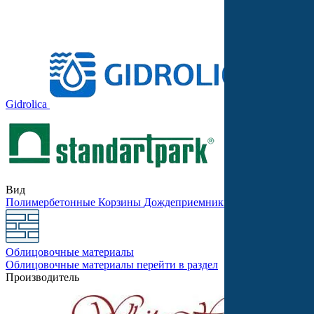
Gidrolica
Stellard
Вид
Полимербетонные
Корзины
Дождеприемники
Бетонные
Песко
Облицовочные материалы
Облицовочные материалы
перейти в раздел
Производитель