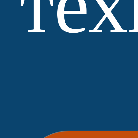
тех
МЗ
Выбор
Нобетек
ЛСР