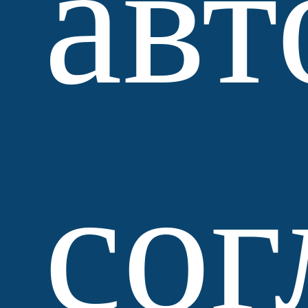
авт
сог