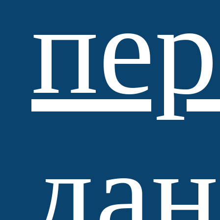
пе
Standartpark
да