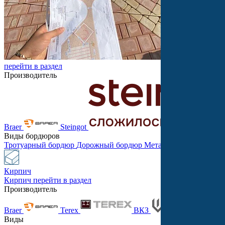
перейти в раздел
Производитель
Braer
Steingot
Виды бордюров
Тротуарный бордюр
Дорожный бордюр
Металлический бордю
Кирпич
Кирпич
перейти в раздел
Производитель
Braer
Terex
ВКЗ
Танд
Виды