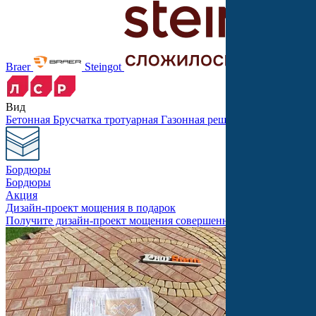
Braer
Steingot
Вид
Бетонная
Брусчатка тротуарная
Газонная решетка
Крупноформ
Бордюры
Бордюры
Акция
Дизайн-проект мощения в подарок
Получите дизайн-проект мощения совершенно бесплатно!