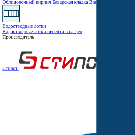
Облицовочный кирпич
Баварская кладка
Braer PRO
Одинарны
Водоотводные лотки
Водоотводные лотки
перейти в раздел
Производитель
Стилот
Выбор