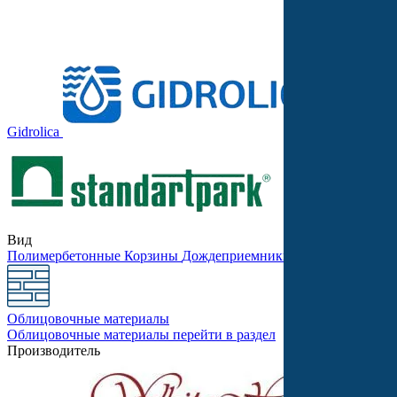
Gidrolica
Stellard
Вид
Полимербетонные
Корзины
Дождеприемники
Бетонные
Песко
Облицовочные материалы
Облицовочные материалы
перейти в раздел
Производитель