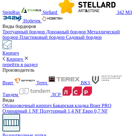
SteinRus
Stellard
342 МЗ
Нобетек
Виды бордюров
Тротуарный бордюр
Дорожный бордюр
Металлический
бордюр
Пластиковый бордюр
Садовый бордюр
Кирпич
Кирпич
перейти в раздел
Производитель
Braer
Terex
ВКЗ
Тандем
ЛСР
Виды
Облицовочный кирпич
Баварская кладка
Braer PRO
Одинарный 1 NF
Полуторный 1,4 NF
Евро 0,7 NF
Водоотводные лотки