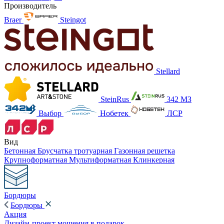
Производитель
Braer
Steingot
Stellard
SteinRus
342 МЗ
Выбор
Нобетек
ЛСР
Вид
Бетонная
Брусчатка тротуарная
Газонная решетка
Крупноформатная
Мультиформатная
Клинкерная
Бордюры
Бордюры
Акция
Дизайн-проект мощения в подарок