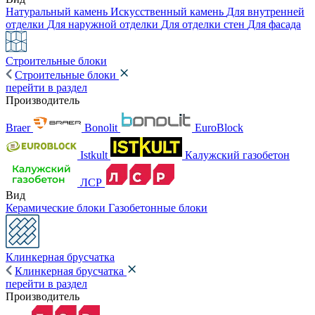
Натуральный камень
Искусственный камень
Для внутренней
отделки
Для наружной отделки
Для отделки стен
Для фасада
Строительные блоки
Строительные блоки
перейти в раздел
Производитель
Braer
Bonolit
EuroBlock
Istkult
Калужский газобетон
ЛСР
Вид
Керамические блоки
Газобетонные блоки
Клинкерная брусчатка
Клинкерная брусчатка
перейти в раздел
Производитель