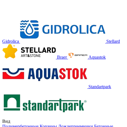
Gidrolica
Stellard
Braer
Aquastok
Standartpark
Вид
Полимербетонные
Корзины
Дождеприемники
Бетонные