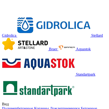
Gidrolica
Stellard
Braer
Aquastok
Standartpark
Вид
Полимербетонные
Корзины
Дождеприемники
Бетонные