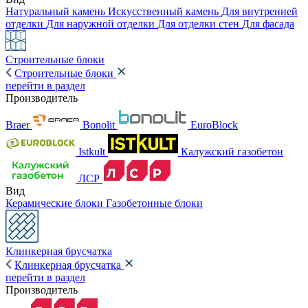
Натуральный камень
Искусственный камень
Для внутренней
отделки
Для наружной отделки
Для отделки стен
Для фасада
Строительные блоки
Строительные блоки
перейти в раздел
Производитель
Braer
Bonolit
EuroBlock
Istkult
Калужский газобетон
ЛСР
Вид
Керамические блоки
Газобетонные блоки
Клинкерная брусчатка
Клинкерная брусчатка
перейти в раздел
Производитель