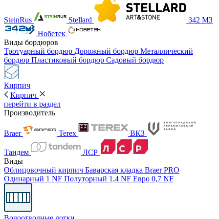
SteinRus
Stellard
342 МЗ
Нобетек
Виды бордюров
Тротуарный бордюр
Дорожный бордюр
Металлический
бордюр
Пластиковый бордюр
Садовый бордюр
Кирпич
Кирпич
перейти в раздел
Производитель
Braer
Terex
ВКЗ
Тандем
ЛСР
Виды
Облицовочный кирпич
Баварская кладка
Braer PRO
Одинарный 1 NF
Полуторный 1,4 NF
Евро 0,7 NF
Водоотводные лотки