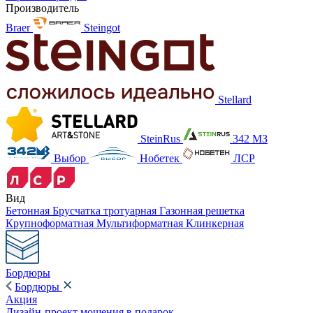
Производитель
Braer
Steingot
Stellard
SteinRus
342 МЗ
Выбор
Нобетек
ЛСР
Вид
Бетонная
Брусчатка тротуарная
Газонная решетка
Крупноформатная
Мультиформатная
Клинкерная
Бордюры
Бордюры
Акция
Дизайн-проект мощения в подарок