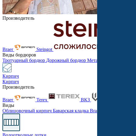
Производитель
Braer
Steingot
Виды бордюров
Тротуарный бордюр
Дорожный бордюр
Металлический бордю
Кирпич
Кирпич
Производитель
Braer
Terex
ВКЗ
Танд
Виды
Облицовочный кирпич
Баварская кладка
Braer PRO
Одинарны
Водоотводные лотки