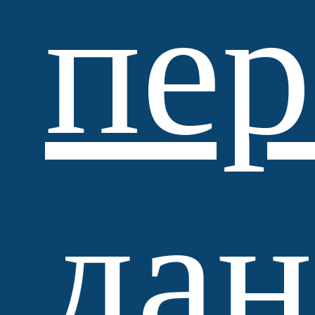
пе
Standartpark
да