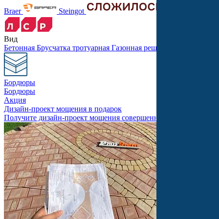
Braer
Steingot
Вид
Бетонная
Брусчатка тротуарная
Газонная решетка
Крупноформ
Бордюры
Бордюры
Акция
Дизайн-проект мощения в подарок
Получите дизайн-проект мощения совершенно бесплатно!