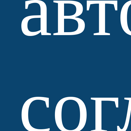
авт
сог