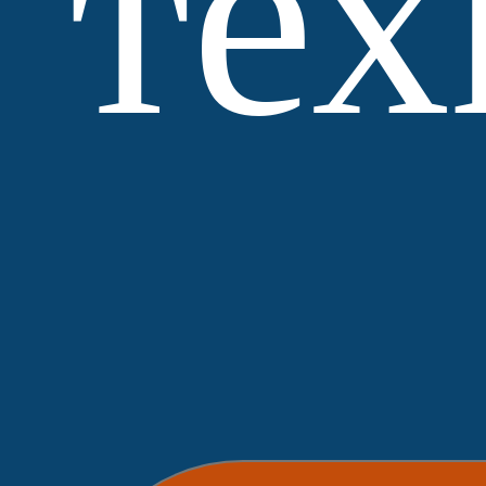
тех
МЗ
Выбор
Нобетек
ЛСР