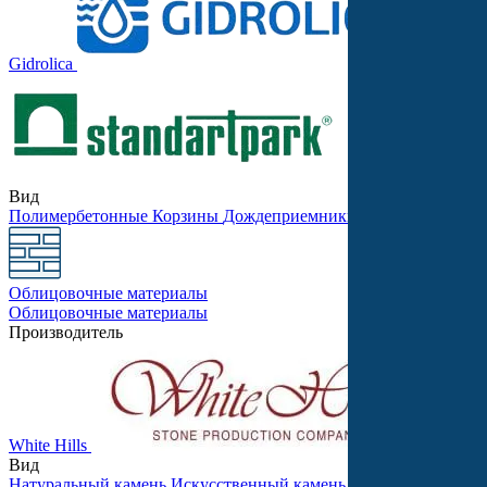
Gidrolica
Stellard
Вид
Полимербетонные
Корзины
Дождеприемники
Бетонные
Песко
Облицовочные материалы
Облицовочные материалы
Производитель
White Hills
Леонард
Вид
Натуральный камень
Искусственный камень
Для внутренней 